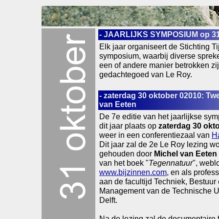
- JAARLIJKS SYMPOSIUM op 31
Elk jaar organiseert de Stichting T
symposium, waarbij diverse sprek
een of andere manier betrokken zijn
gedachtegoed van Le Roy.
- zaterdag 30 oktober 02010: Tw
van Eeten
De 7e editie van het jaarlijkse sym
dit jaar plaats op
zaterdag 30 okt
weer in een conferentiezaal van
H
Dit jaar zal de 2e Le Roy lezing w
gehouden door
Michel van Eeten
van het boek "
Tegennatuur
", webl
www.bijzinnen.com
, en als profe
aan de facultijd Techniek, Bestuur
Management van de Technische Uni
Delft.
Na de lezing zal de documentaire f