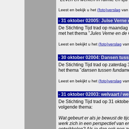
Leest en bekijk u het
(foto)verslag
van 
- 31 oktober 02005: Julse Verne
De Stichting Tijd trad op maandag
met het thema "
Jules Verne en de 
Leest en bekijkt u het
(foto)verslag
van
- 30 oktober 02004: Dansen tu
De Stichting Tijd trad op zaterdag
het thema "
dansen tussen fundam
Leest en bekijkt u het
(foto)verslag
van
- 31 oktober 02003: welvaart / we
De Stichting Tijd trad op 31 oktob
volgende thema:
Wat gebeurt er als je bewust de tij
werk zich in een perspectief van 
ontwikkelen? Als je dan ook nog 