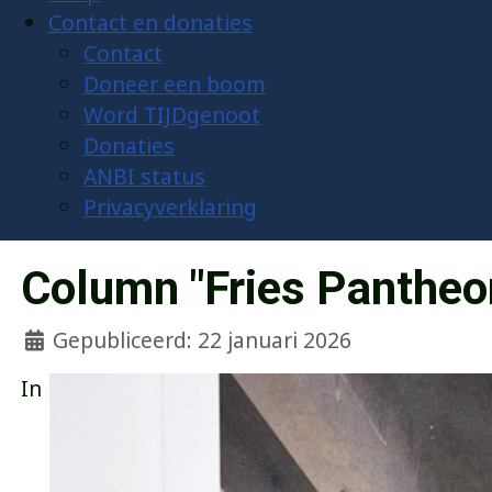
Contact en donaties
Contact
Doneer een boom
Word TIJDgenoot
Donaties
ANBI status
Privacyverklaring
Column "Fries Pantheo
Gepubliceerd: 22 januari 2026
In