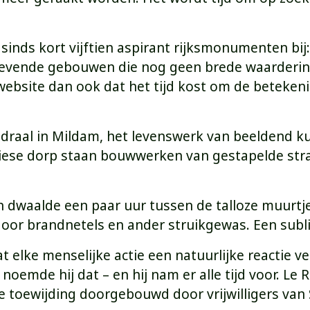
sinds kort vijftien aspirant rijksmonumenten bi
glevende gebouwen die nog geen brede waardering
 website dan ook dat het tijd kost om de beteken
edraal in Mildam, het levenswerk van beeldend ku
Friese dorp staan bouwwerken van gestapelde str
en dwaalde een paar uur tussen de talloze muurt
oor brandnetels en ander struikgewas. Een subl
at elke menselijke actie een natuurlijke reactie v
mde hij dat – en hij nam er alle tijd voor. Le Ro
 toewijding doorgebouwd door vrijwilligers van S