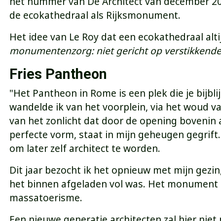
het nummer van De Architect van december 202
de ecokathedraal als Rijksmonument.
Het idee van Le Roy dat een ecokathedraal altijd
monumentenzorg: niet gericht op verstikkend
Fries Pantheon
"Het Pantheon in Rome is een plek die je bijb
wandelde ik van het voorplein, via het woud v
van het zonlicht dat door de opening bovenin 
perfecte vorm, staat in mijn geheugen gegrift.
om later zelf architect te worden.
Dit jaar bezocht ik het opnieuw met mijn gezin
het binnen afgeladen vol was. Het monument dat
massatoerisme.
Een nieuwe generatie architecten zal hier nie