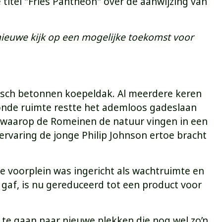
itel "Fries Pantheon" over de aanwijzing van
ieuwe kijk op een mogelijke toekomst voor
arisch betonnen koepeldak. Al meerdere keren
 ronde ruimte restte het ademloos gadeslaan
ze waarop de Romeinen de natuur vingen in een
 ervaring de jonge Philip Johnson ertoe bracht
le voorplein was ingericht als wachtruimte en
 gaf, is nu gereduceerd tot een product voor
 te gaan naar nieuwe plekken die nog wel zo’n