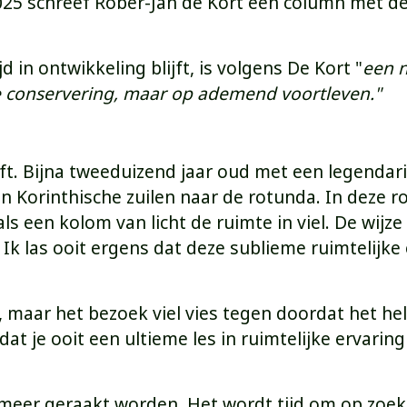
5 schreef Rober-Jan de Kort een column met de t
 in ontwikkeling blijft, is volgens De Kort "
een n
e conservering, maar op ademend voortleven."
lijft. Bijna tweeduizend jaar oud met een legend
an Korinthische zuilen naar de rotunda. In deze
als een kolom van licht de ruimte in viel. De wij
 Ik las ooit ergens dat deze sublieme ruimtelijke
, maar het bezoek viel vies tegen doordat het he
 je ooit een ultieme les in ruimtelijke ervaring
t meer geraakt worden. Het wordt tijd om op zoek