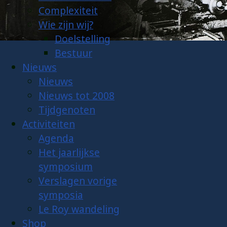
Complexiteit
Wie zijn wij?
Doelstelling
Bestuur
Nieuws
Nieuws
Nieuws tot 2008
Tijdgenoten
Activiteiten
Agenda
Het jaarlijkse
symposium
Verslagen vorige
symposia
Le Roy wandeling
Shop