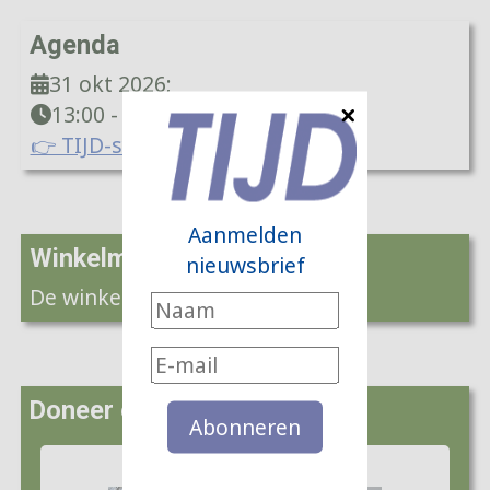
Agenda
31 okt 2026
;
13:00
-
16:00
👉 TIJD-symposium 2026
Aanmelden
Winkelmandje
nieuwsbrief
De winkelwagen is leeg
Doneer een boom
Abonneren