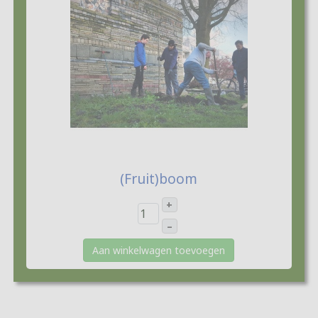
€25,00
(Fruit)boom
+
–
Aan winkelwagen toevoegen