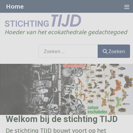
≡
Home
STICHTING
Hoeder van het ecokathedrale gedachtegoed
Zoeken
Zoeken
Welkom bij de stichting TIJD
De stichting TIJD bouwt voort op het