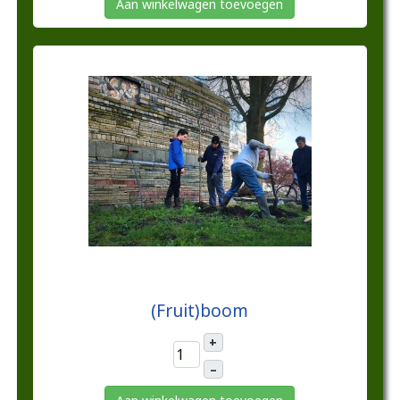
Aan winkelwagen toevoegen
€25,00
(Fruit)boom
+
–