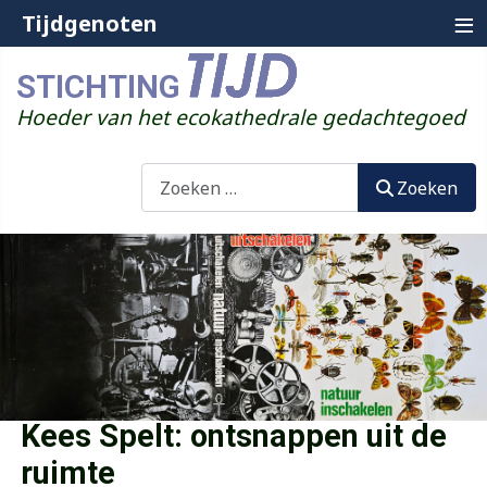
≡
Tijdgenoten
STICHTING
Hoeder van het ecokathedrale gedachtegoed
Zoeken
Zoeken
Kees Spelt: ontsnappen uit de
ruimte