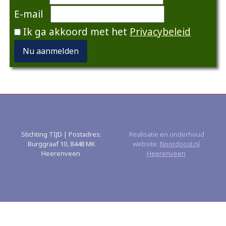
E-mail
Ik ga akkoord met het
Privacybeleid
Nu aanmelden
Stichting TIJD | Postadres:
Realisatie en onderhoud
Burggraaf 10, 8448 MK
website:
Noordoost.nl
Heerenveen
Heerenveen